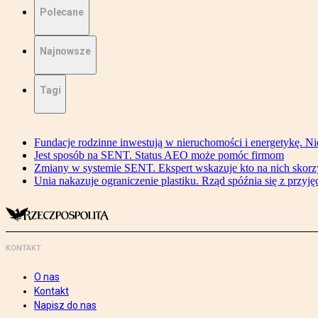
Polecane
Najnowsze
Tagi
Fundacje rodzinne inwestują w nieruchomości i energetykę. Ni
Jest sposób na SENT. Status AEO może pomóc firmom
Zmiany w systemie SENT. Ekspert wskazuje kto na nich skorzys
Unia nakazuje ograniczenie plastiku. Rząd spóźnia się z przyj
KONTAKT
O nas
Kontakt
Napisz do nas