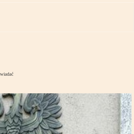
owiadać