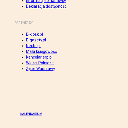
Informacje o nadawcy
Deklaracja dostępności
PARTNERZY
E-kiosk.pl
E-gazety.pl
Nexto.pl
Mała księgowość
Kancelarierp.pl
Wieści Rolnicze
Życie Warszawy
KALENDARIUM