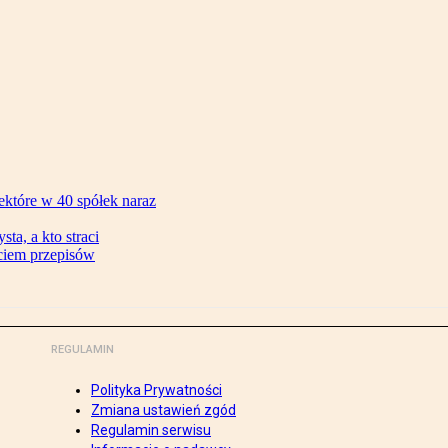
ektóre w 40 spółek naraz
ta, a kto straci
ęciem przepisów
REGULAMIN
Polityka Prywatności
Zmiana ustawień zgód
Regulamin serwisu