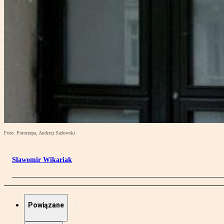
Foto: Fotorzepa, Andrzej Sadowski
Sławomir Wikariak
Powiązane