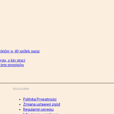
ektóre w 40 spółek naraz
ta, a kto straci
ęciem przepisów
REGULAMIN
Polityka Prywatności
Zmiana ustawień zgód
Regulamin serwisu