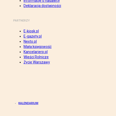
Informacje o nadawcy
Deklaracja dostępności
PARTNERZY
E-kiosk.pl
E-gazety.pl
Nexto.pl
Mała księgowość
Kancelarierp.pl
Wieści Rolnicze
Życie Warszawy
KALENDARIUM