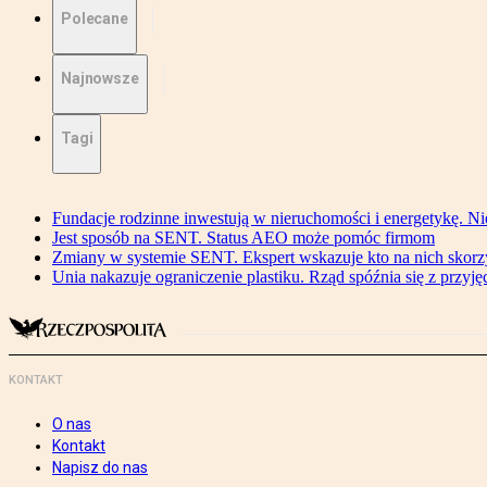
Polecane
Najnowsze
Tagi
Fundacje rodzinne inwestują w nieruchomości i energetykę. Ni
Jest sposób na SENT. Status AEO może pomóc firmom
Zmiany w systemie SENT. Ekspert wskazuje kto na nich skorzys
Unia nakazuje ograniczenie plastiku. Rząd spóźnia się z przyj
KONTAKT
O nas
Kontakt
Napisz do nas