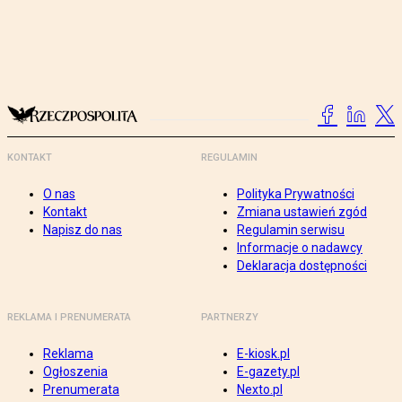
KONTAKT
REGULAMIN
O nas
Polityka Prywatności
Kontakt
Zmiana ustawień zgód
Napisz do nas
Regulamin serwisu
Informacje o nadawcy
Deklaracja dostępności
REKLAMA I PRENUMERATA
PARTNERZY
Reklama
E-kiosk.pl
Ogłoszenia
E-gazety.pl
Prenumerata
Nexto.pl