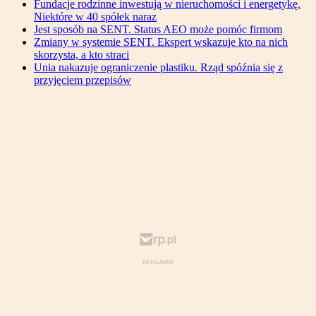
Fundacje rodzinne inwestują w nieruchomości i energetykę.
Niektóre w 40 spółek naraz
Jest sposób na SENT. Status AEO może pomóc firmom
Zmiany w systemie SENT. Ekspert wskazuje kto na nich
skorzysta, a kto straci
Unia nakazuje ograniczenie plastiku. Rząd spóźnia się z
przyjęciem przepisów