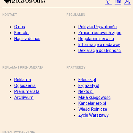
KONTAKT
REGULAMIN
O nas
Polityka Prywatności
Kontakt
Zmiana ustawień zgód
Napisz do nas
Regulamin serwisu
Informacje o nadawcy
Deklaracja dostępności
REKLAMA I PRENUMERATA
PARTNERZY
Reklama
E-kiosk.pl
Ogłoszenia
E-gazety.pl
Prenumerata
Nexto.pl
Archiwum
Mała księgowość
Kancelarierp.pl
Wieści Rolnicze
Życie Warszawy
NASZE WYDARZENIA