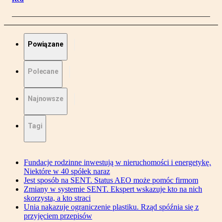
Powiązane
Polecane
Najnowsze
Tagi
Fundacje rodzinne inwestują w nieruchomości i energetykę.
Niektóre w 40 spółek naraz
Jest sposób na SENT. Status AEO może pomóc firmom
Zmiany w systemie SENT. Ekspert wskazuje kto na nich
skorzysta, a kto straci
Unia nakazuje ograniczenie plastiku. Rząd spóźnia się z
przyjęciem przepisów