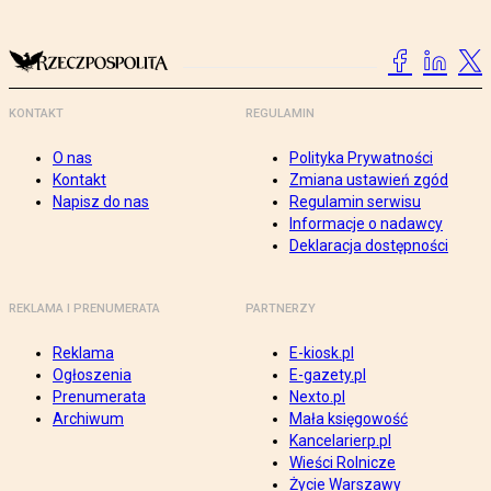
KONTAKT
REGULAMIN
O nas
Polityka Prywatności
Kontakt
Zmiana ustawień zgód
Napisz do nas
Regulamin serwisu
Informacje o nadawcy
Deklaracja dostępności
REKLAMA I PRENUMERATA
PARTNERZY
Reklama
E-kiosk.pl
Ogłoszenia
E-gazety.pl
Prenumerata
Nexto.pl
Archiwum
Mała księgowość
Kancelarierp.pl
Wieści Rolnicze
Życie Warszawy