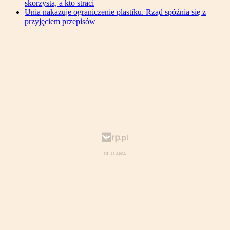
skorzysta, a kto straci
Unia nakazuje ograniczenie plastiku. Rząd spóźnia się z
przyjęciem przepisów