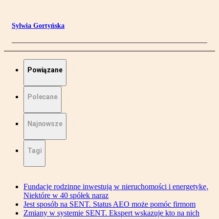
Sylwia Gortyńska
Powiązane
Polecane
Najnowsze
Tagi
Fundacje rodzinne inwestują w nieruchomości i energetykę.
Niektóre w 40 spółek naraz
Jest sposób na SENT. Status AEO może pomóc firmom
Zmiany w systemie SENT. Ekspert wskazuje kto na nich