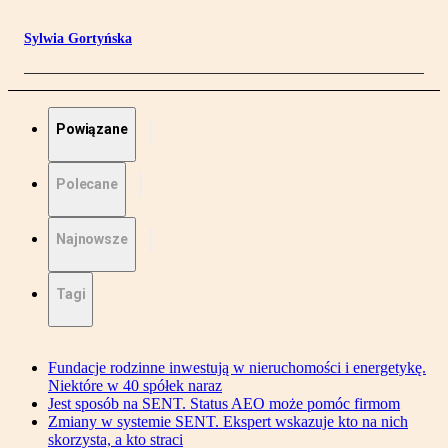
Sylwia Gortyńska
Powiązane
Polecane
Najnowsze
Tagi
Fundacje rodzinne inwestują w nieruchomości i energetykę.
Niektóre w 40 spółek naraz
Jest sposób na SENT. Status AEO może pomóc firmom
Zmiany w systemie SENT. Ekspert wskazuje kto na nich
skorzysta, a kto straci