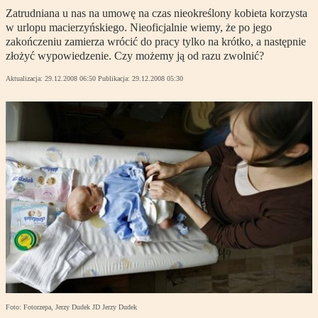
Zatrudniana u nas na umowę na czas nieokreślony kobieta korzysta
w urlopu macierzyńskiego. Nieoficjalnie wiemy, że po jego
zakończeniu zamierza wrócić do pracy tylko na krótko, a następnie
złożyć wypowiedzenie. Czy możemy ją od razu zwolnić?
Aktualizacja:
29.12.2008 06:50
Publikacja:
29.12.2008 05:30
Foto: Fotorzepa, Jerzy Dudek JD Jerzy Dudek