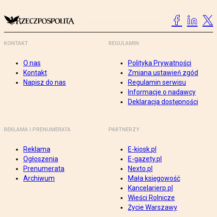
KONTAKT
REGULAMIN
O nas
Polityka Prywatności
Kontakt
Zmiana ustawień zgód
Napisz do nas
Regulamin serwisu
Informacje o nadawcy
Deklaracja dostępności
REKLAMA I PRENUMERATA
PARTNERZY
Reklama
E-kiosk.pl
Ogłoszenia
E-gazety.pl
Prenumerata
Nexto.pl
Archiwum
Mała księgowość
Kancelarierp.pl
Wieści Rolnicze
Życie Warszawy