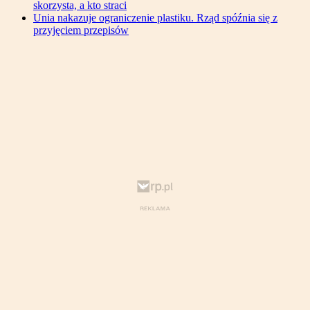
skorzysta, a kto straci
Unia nakazuje ograniczenie plastiku. Rząd spóźnia się z
przyjęciem przepisów