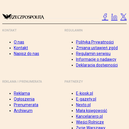
KONTAKT
REGULAMIN
O nas
Polityka Prywatności
Kontakt
Zmiana ustawień zgód
Napisz do nas
Regulamin serwisu
Informacje o nadawcy
Deklaracja dostępności
REKLAMA I PRENUMERATA
PARTNERZY
Reklama
E-kiosk.pl
Ogłoszenia
E-gazety.pl
Prenumerata
Nexto.pl
Archiwum
Mała księgowość
Kancelarierp.pl
Wieści Rolnicze
Życie Warszawy