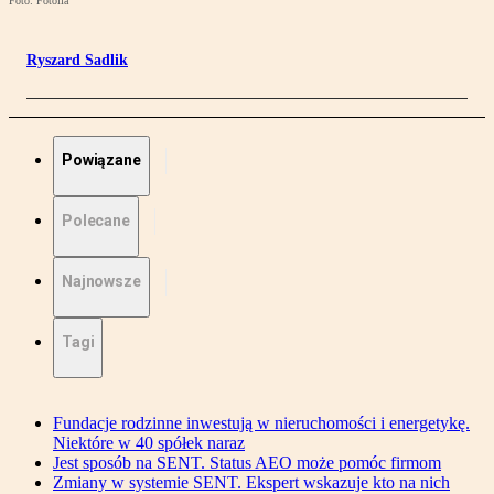
Foto: Fotolia
Ryszard Sadlik
Powiązane
Polecane
Najnowsze
Tagi
Fundacje rodzinne inwestują w nieruchomości i energetykę.
Niektóre w 40 spółek naraz
Jest sposób na SENT. Status AEO może pomóc firmom
Zmiany w systemie SENT. Ekspert wskazuje kto na nich