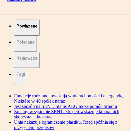
Powiązane
Polecane
Najnowsze
Tagi
Fundacje rodzinne inwestują w nieruchomości i energetykę.
Niektóre w 40 spółek naraz
Jest sposób na SENT. Status AEO może pomóc firmom
Zmiany w systemie SENT. Ekspert wskazuje kto na nich
skorzysta, a kto straci
Unia nakazuje ograniczenie plastiku. Rząd spóźnia się z
przyjęciem przepisów