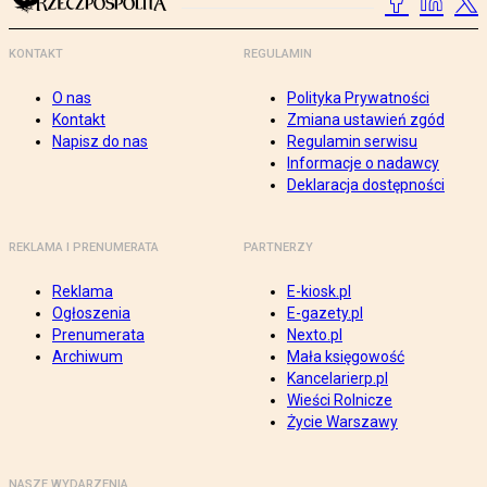
KONTAKT
REGULAMIN
O nas
Polityka Prywatności
Kontakt
Zmiana ustawień zgód
Napisz do nas
Regulamin serwisu
Informacje o nadawcy
Deklaracja dostępności
REKLAMA I PRENUMERATA
PARTNERZY
Reklama
E-kiosk.pl
Ogłoszenia
E-gazety.pl
Prenumerata
Nexto.pl
Archiwum
Mała księgowość
Kancelarierp.pl
Wieści Rolnicze
Życie Warszawy
NASZE WYDARZENIA