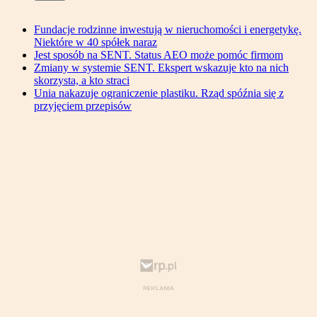
Fundacje rodzinne inwestują w nieruchomości i energetykę.
Niektóre w 40 spółek naraz
Jest sposób na SENT. Status AEO może pomóc firmom
Zmiany w systemie SENT. Ekspert wskazuje kto na nich
skorzysta, a kto straci
Unia nakazuje ograniczenie plastiku. Rząd spóźnia się z
przyjęciem przepisów