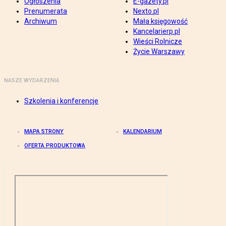
Ogłoszenia
E-gazety.pl
Prenumerata
Nexto.pl
Archiwum
Mała księgowość
Kancelarierp.pl
Wieści Rolnicze
Życie Warszawy
NASZE WYDARZENIA
Szkolenia i konferencje
MAPA STRONY
KALENDARIUM
OFERTA PRODUKTOWA