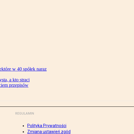
ektóre w 40 spółek naraz
ta, a kto straci
ęciem przepisów
REGULAMIN
Polityka Prywatności
Zmiana ustawień zgód