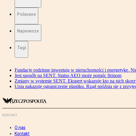
Polecane
Najnowsze
Tagi
Fundacje rodzinne inwestują w nieruchomości i energetykę. Ni
Jest sposób na SENT. Status AEO może pomóc firmom
Zmiany w systemie SENT. Ekspert wskazuje kto na nich skorzys
Unia nakazuje ograniczenie plastiku. Rząd spóźnia się z przyj
KONTAKT
O nas
Kontakt