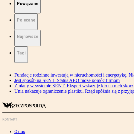
Powiązane
Polecane
Najnowsze
Tagi
Fundacje rodzinne inwestują w nieruchomości i energetykę. Ni
Jest sposób na SENT. Status AEO może pomóc firmom
Zmiany w systemie SENT. Ekspert wskazuje kto na nich skorzys
Unia nakazuje ograniczenie plastiku. Rząd spóźnia się z przyj
KONTAKT
O nas