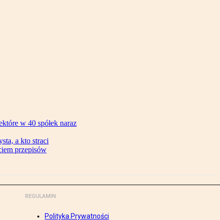
ektóre w 40 spółek naraz
ta, a kto straci
ęciem przepisów
REGULAMIN
Polityka Prywatności