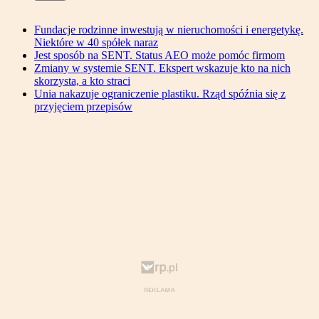
Fundacje rodzinne inwestują w nieruchomości i energetykę.
Niektóre w 40 spółek naraz
Jest sposób na SENT. Status AEO może pomóc firmom
Zmiany w systemie SENT. Ekspert wskazuje kto na nich
skorzysta, a kto straci
Unia nakazuje ograniczenie plastiku. Rząd spóźnia się z
przyjęciem przepisów