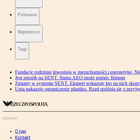
Polecane
Najnowsze
Tagi
Fundacje rodzinne inwestują w nieruchomości i energetykę. Ni
Jest sposób na SENT. Status AEO może pomóc firmom
Zmiany w systemie SENT. Ekspert wskazuje kto na nich skorzys
Unia nakazuje ograniczenie plastiku. Rząd spóźnia się z przyj
KONTAKT
O nas
Kontakt