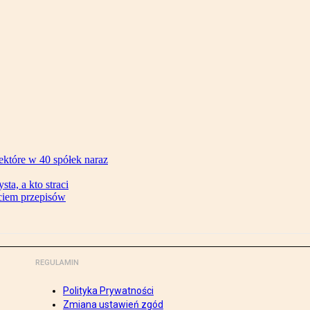
ektóre w 40 spółek naraz
ta, a kto straci
ęciem przepisów
REGULAMIN
Polityka Prywatności
Zmiana ustawień zgód