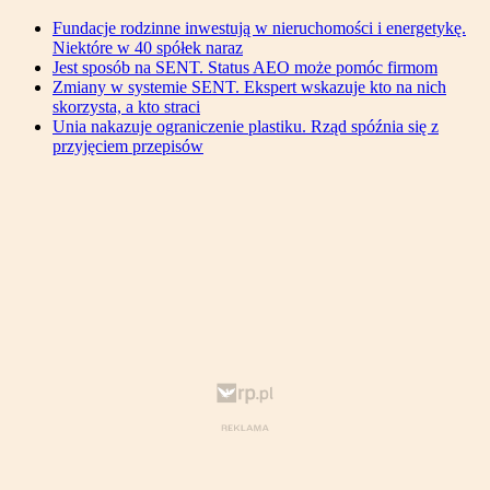
Fundacje rodzinne inwestują w nieruchomości i energetykę.
Niektóre w 40 spółek naraz
Jest sposób na SENT. Status AEO może pomóc firmom
Zmiany w systemie SENT. Ekspert wskazuje kto na nich
skorzysta, a kto straci
Unia nakazuje ograniczenie plastiku. Rząd spóźnia się z
przyjęciem przepisów