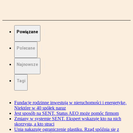
Powiązane
Polecane
Najnowsze
Tagi
Fundacje rodzinne inwestują w nieruchomości i energetykę.
Niektóre w 40 spółek naraz
Jest sposób na SENT. Status AEO może pomóc firmom
Zmiany w systemie SENT. Ekspert wskazuje kto na nich
skorzysta, a kto straci
Unia nakazuje ograniczenie plastiku. Rząd spóźnia się z