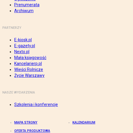
Prenumerata
Archiwum
PARTNERZY
E-kiosk.pl
E-gazety.pl
Nexto.pl
Mała księgowość
Kancelarierp.pl
Wieści Rolnicze
Życie Warszawy
NASZE WYDARZENIA
Szkolenia i konferencje
MAPA STRONY
KALENDARIUM
OFERTA PRODUKTOWA