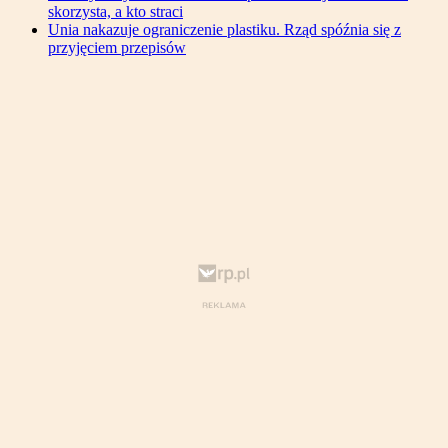
skorzysta, a kto straci
Unia nakazuje ograniczenie plastiku. Rząd spóźnia się z
przyjęciem przepisów