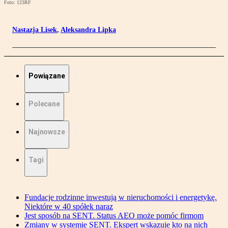
Foto: 123RF
Nastazja Lisek
,
Aleksandra Lipka
Powiązane
Polecane
Najnowsze
Tagi
Fundacje rodzinne inwestują w nieruchomości i energetykę.
Niektóre w 40 spółek naraz
Jest sposób na SENT. Status AEO może pomóc firmom
Zmiany w systemie SENT. Ekspert wskazuje kto na nich