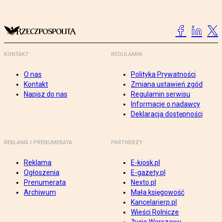
KONTAKT
REGULAMIN
O nas
Polityka Prywatności
Kontakt
Zmiana ustawień zgód
Napisz do nas
Regulamin serwisu
Informacje o nadawcy
Deklaracja dostępności
REKLAMA I PRENUMERATA
PARTNERZY
Reklama
E-kiosk.pl
Ogłoszenia
E-gazety.pl
Prenumerata
Nexto.pl
Archiwum
Mała księgowość
Kancelarierp.pl
Wieści Rolnicze