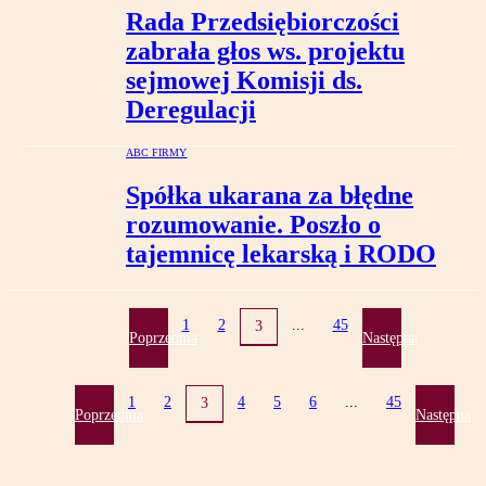
Rada Przedsiębiorczości
zabrała głos ws. projektu
sejmowej Komisji ds.
Deregulacji
ABC FIRMY
Spółka ukarana za błędne
rozumowanie. Poszło o
tajemnicę lekarską i RODO
1
2
...
45
3
Poprzednia
Następna
1
2
4
5
6
...
45
3
Poprzednia
Następna