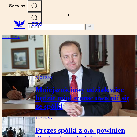
Serwisy
PRO
ABC FIRMY
Prof. Adam Opalski dla
„Rzeczpospolitej”: Biznes nie potrzebuje
wiążących poleceń
ABC FIRMY
Mniejszościowy udziałowiec
będzie miał szanse uwolnić się
ze spółki
ABC FIRMY
Prezes spółki z o.o. powinien