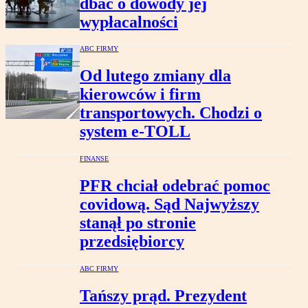
dbać o dowody jej
wypłacalności
ABC FIRMY
Od lutego zmiany dla
kierowców i firm
transportowych. Chodzi o
system e-TOLL
FINANSE
PFR chciał odebrać pomoc
covidową. Sąd Najwyższy
stanął po stronie
przedsiębiorcy
ABC FIRMY
Tańszy prąd. Prezydent