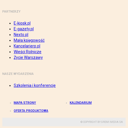
PARTNERZY
E-kiosk.pl
E-gazety.pl
Nexto.pl
Mała księgowość
Kancelarierp.pl
Wieści Rolnicze
Życie Warszawy
NASZE WYDARZENIA
Szkolenia i konferencje
MAPA STRONY
KALENDARIUM
OFERTA PRODUKTOWA
© COPYRIGHT BY GREMI MEDIA SA