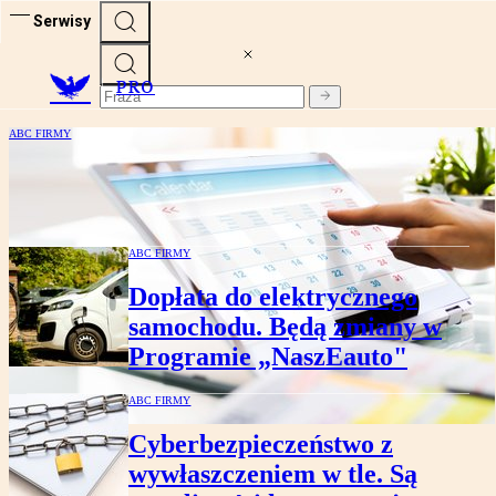
Serwisy
PRO
ABC FIRMY
Jak liczyć przedawnienie roszczeń
wekslowych? Sąd Najwyższy zdecydował
ABC FIRMY
Dopłata do elektrycznego
samochodu. Będą zmiany w
Programie „NaszEauto"
ABC FIRMY
Cyberbezpieczeństwo z
wywłaszczeniem w tle. Są