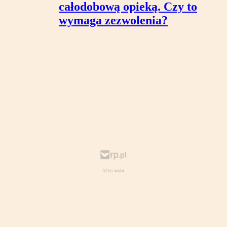
całodobową opieką. Czy to
wymaga zezwolenia?