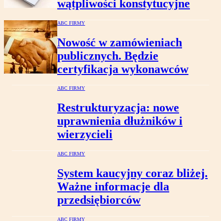
wątpliwości konstytucyjne
ABC FIRMY
Nowość w zamówieniach
publicznych. Będzie
certyfikacja wykonawców
ABC FIRMY
Restrukturyzacja: nowe
uprawnienia dłużników i
wierzycieli
ABC FIRMY
System kaucyjny coraz bliżej.
Ważne informacje dla
przedsiębiorców
ABC FIRMY