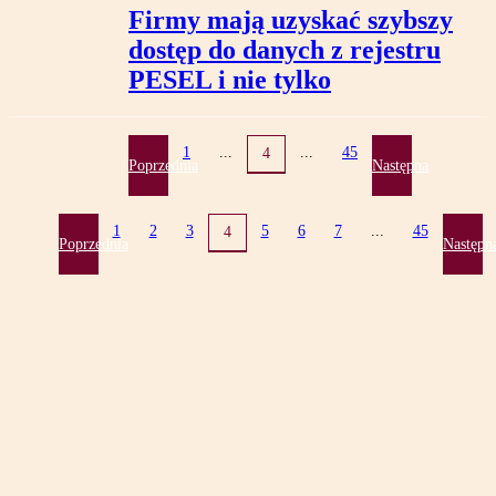
Firmy mają uzyskać szybszy
dostęp do danych z rejestru
PESEL i nie tylko
1
...
...
45
4
Poprzednia
Następna
1
2
3
5
6
7
...
45
4
Poprzednia
Następn