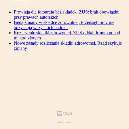
Prowizja dla fotografa bez składek. ZUS: brak obowiązku
przy prawach autorskich
Będą zmiany w składce zdrowotnej. Przedsiębiorcy nie
odzyskają wszystkich nadpłat
Rozliczenie składki zdrowotnej. ZUS oddał firmom ponad
miliard złotych
Nowe zasady rozliczania składki zdrowotnej. Rząd szykuje
zmiany