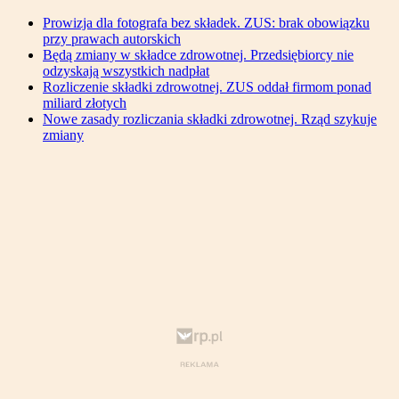
Prowizja dla fotografa bez składek. ZUS: brak obowiązku
przy prawach autorskich
Będą zmiany w składce zdrowotnej. Przedsiębiorcy nie
odzyskają wszystkich nadpłat
Rozliczenie składki zdrowotnej. ZUS oddał firmom ponad
miliard złotych
Nowe zasady rozliczania składki zdrowotnej. Rząd szykuje
zmiany