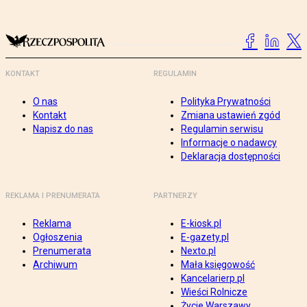
KONTAKT
REGULAMIN
O nas
Polityka Prywatności
Kontakt
Zmiana ustawień zgód
Napisz do nas
Regulamin serwisu
Informacje o nadawcy
Deklaracja dostępności
REKLAMA I PRENUMERATA
PARTNERZY
Reklama
E-kiosk.pl
Ogłoszenia
E-gazety.pl
Prenumerata
Nexto.pl
Archiwum
Mała księgowość
Kancelarierp.pl
Wieści Rolnicze
Życie Warszawy