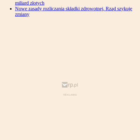
miliard złotych
Nowe zasady rozliczania składki zdrowotnej. Rząd szykuje
zmiany