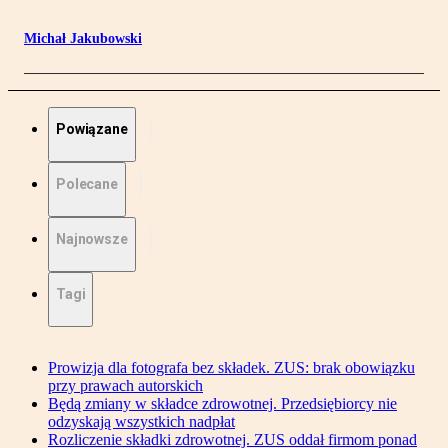
Michał Jakubowski
Powiązane
Polecane
Najnowsze
Tagi
Prowizja dla fotografa bez składek. ZUS: brak obowiązku
przy prawach autorskich
Będą zmiany w składce zdrowotnej. Przedsiębiorcy nie
odzyskają wszystkich nadpłat
Rozliczenie składki zdrowotnej. ZUS oddał firmom ponad