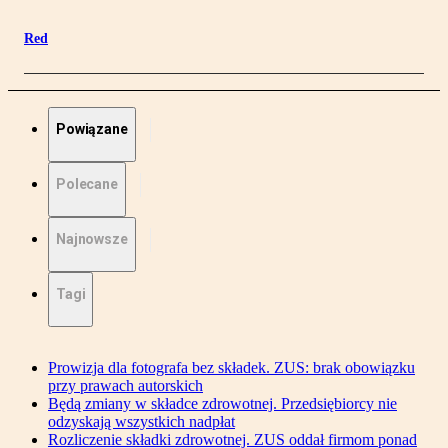
Red
Powiązane
Polecane
Najnowsze
Tagi
Prowizja dla fotografa bez składek. ZUS: brak obowiązku
przy prawach autorskich
Będą zmiany w składce zdrowotnej. Przedsiębiorcy nie
odzyskają wszystkich nadpłat
Rozliczenie składki zdrowotnej. ZUS oddał firmom ponad