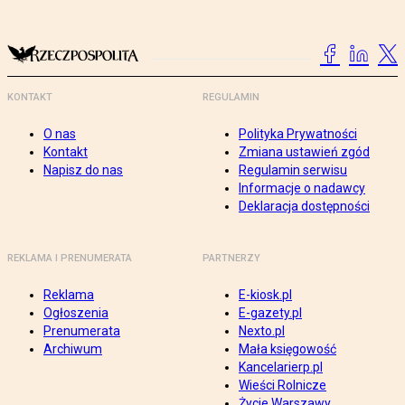
KONTAKT
REGULAMIN
O nas
Polityka Prywatności
Kontakt
Zmiana ustawień zgód
Napisz do nas
Regulamin serwisu
Informacje o nadawcy
Deklaracja dostępności
REKLAMA I PRENUMERATA
PARTNERZY
Reklama
E-kiosk.pl
Ogłoszenia
E-gazety.pl
Prenumerata
Nexto.pl
Archiwum
Mała księgowość
Kancelarierp.pl
Wieści Rolnicze
Życie Warszawy