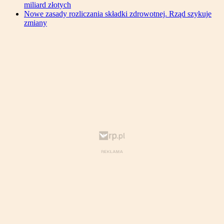
miliard złotych
Nowe zasady rozliczania składki zdrowotnej. Rząd szykuje
zmiany