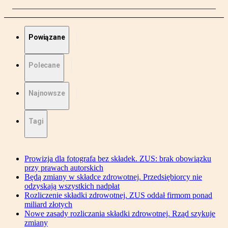
Powiązane
Polecane
Najnowsze
Tagi
Prowizja dla fotografa bez składek. ZUS: brak obowiązku
przy prawach autorskich
Będą zmiany w składce zdrowotnej. Przedsiębiorcy nie
odzyskają wszystkich nadpłat
Rozliczenie składki zdrowotnej. ZUS oddał firmom ponad
miliard złotych
Nowe zasady rozliczania składki zdrowotnej. Rząd szykuje
zmiany