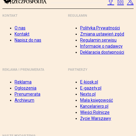
KONTAKT
REGULAMIN
O nas
Polityka Prywatności
Kontakt
Zmiana ustawień zgód
Napisz do nas
Regulamin serwisu
Informacje o nadawcy
Deklaracja dostępności
REKLAMA I PRENUMERATA
PARTNERZY
Reklama
E-kiosk.pl
Ogłoszenia
E-gazety.pl
Prenumerata
Nexto.pl
Archiwum
Mała księgowość
Kancelarierp.pl
Wieści Rolnicze
Życie Warszawy
NASZE WYDARZENIA