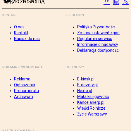
KONTAKT
REGULAMIN
O nas
Polityka Prywatności
Kontakt
Zmiana ustawień zgód
Napisz do nas
Regulamin serwisu
Informacje o nadawcy
Deklaracja dostępności
REKLAMA I PRENUMERATA
PARTNERZY
Reklama
E-kiosk.pl
Ogłoszenia
E-gazety.pl
Prenumerata
Nexto.pl
Archiwum
Mała księgowość
Kancelarierp.pl
Wieści Rolnicze
Życie Warszawy
NASZE WYDARZENIA