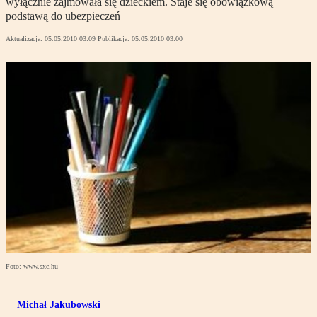
wyłącznie zajmowała się dzieckiem. Staje się obowiązkową
podstawą do ubezpieczeń
Aktualizacja:
05.05.2010 03:09
Publikacja:
05.05.2010 03:00
Foto: www.sxc.hu
Michał Jakubowski