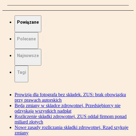
Powiązane
Polecane
Najnowsze
Tagi
Prowizja dla fotografa bez składek. ZUS: brak obowiązku
przy prawach autorskich
Będą zmiany w składce zdrowotnej. Przedsiębiorcy nie
odzyskają wszystkich nadpłat
Rozliczenie składki zdrowotnej. ZUS oddał firmom ponad
miliard złotych
Nowe zasady rozliczania składki zdrowotnej. Rząd szykuje
zmiany