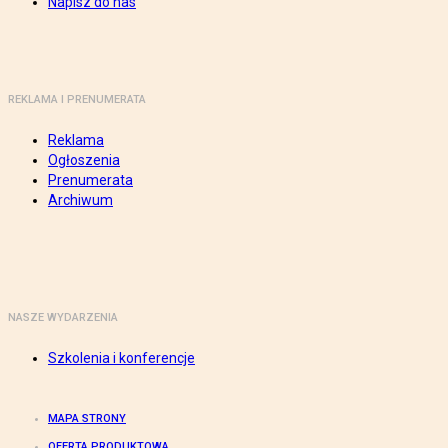
Napisz do nas
REKLAMA I PRENUMERATA
Reklama
Ogłoszenia
Prenumerata
Archiwum
NASZE WYDARZENIA
Szkolenia i konferencje
MAPA STRONY
OFERTA PRODUKTOWA