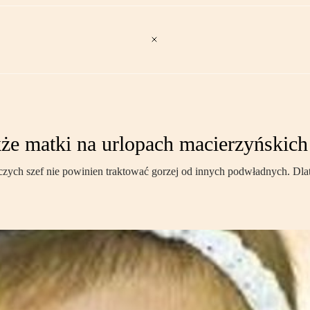
kże matki na urlopach macierzyńskich
ch szef nie powinien traktować gorzej od innych podwładnych. Dlate