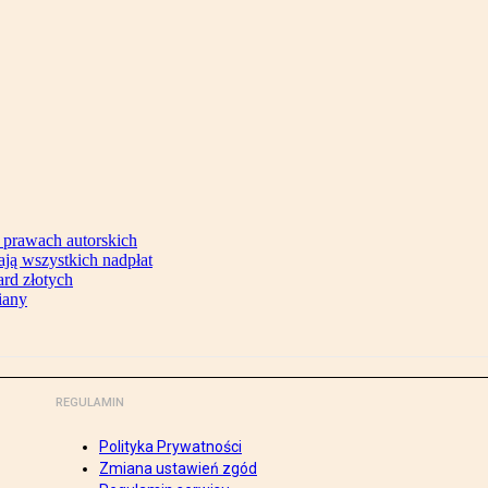
 prawach autorskich
ją wszystkich nadpłat
ard złotych
iany
REGULAMIN
Polityka Prywatności
Zmiana ustawień zgód