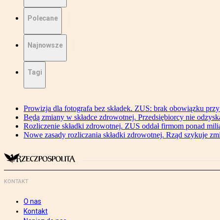
Polecane
Najnowsze
Tagi
Prowizja dla fotografa bez składek. ZUS: brak obowiązku przy
Będą zmiany w składce zdrowotnej. Przedsiębiorcy nie odzyska
Rozliczenie składki zdrowotnej. ZUS oddał firmom ponad mili
Nowe zasady rozliczania składki zdrowotnej. Rząd szykuje zm
KONTAKT
O nas
Kontakt