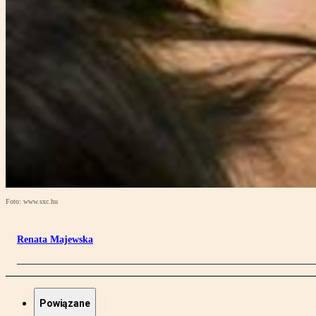
Foto: www.sxc.hu
Renata Majewska
Powiązane