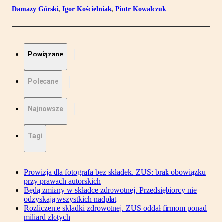
Damazy Górski
,
Igor Kościelniak
,
Piotr Kowalczuk
Powiązane
Polecane
Najnowsze
Tagi
Prowizja dla fotografa bez składek. ZUS: brak obowiązku
przy prawach autorskich
Będą zmiany w składce zdrowotnej. Przedsiębiorcy nie
odzyskają wszystkich nadpłat
Rozliczenie składki zdrowotnej. ZUS oddał firmom ponad
miliard złotych