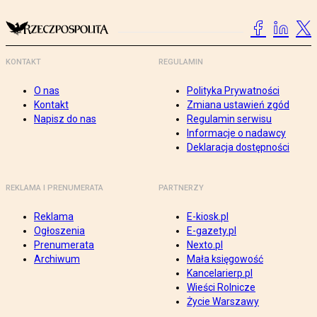
KONTAKT
REGULAMIN
O nas
Polityka Prywatności
Kontakt
Zmiana ustawień zgód
Napisz do nas
Regulamin serwisu
Informacje o nadawcy
Deklaracja dostępności
REKLAMA I PRENUMERATA
PARTNERZY
Reklama
E-kiosk.pl
Ogłoszenia
E-gazety.pl
Prenumerata
Nexto.pl
Archiwum
Mała księgowość
Kancelarierp.pl
Wieści Rolnicze
Życie Warszawy