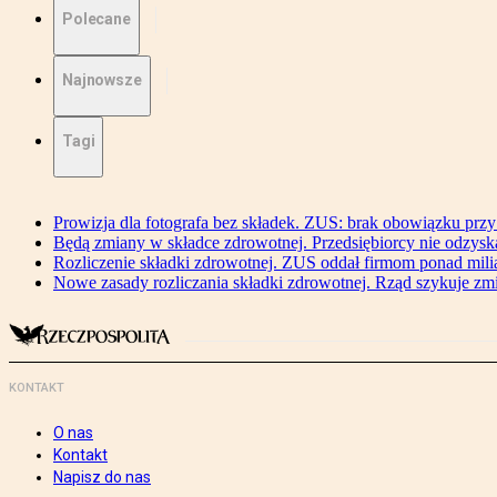
Polecane
Najnowsze
Tagi
Prowizja dla fotografa bez składek. ZUS: brak obowiązku przy
Będą zmiany w składce zdrowotnej. Przedsiębiorcy nie odzyska
Rozliczenie składki zdrowotnej. ZUS oddał firmom ponad mili
Nowe zasady rozliczania składki zdrowotnej. Rząd szykuje zm
KONTAKT
O nas
Kontakt
Napisz do nas