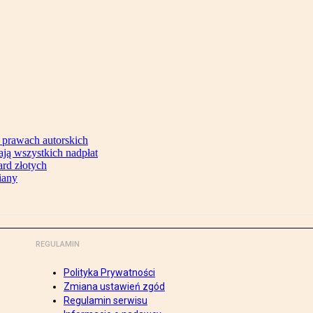
 prawach autorskich
ją wszystkich nadpłat
ard złotych
iany
REGULAMIN
Polityka Prywatności
Zmiana ustawień zgód
Regulamin serwisu