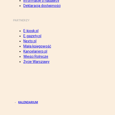
Informacje o nadawcy
Deklaracja dostępności
PARTNERZY
E-kiosk.pl
E-gazety.pl
Nexto.pl
Mała księgowość
Kancelarierp.pl
Wieści Rolnicze
Życie Warszawy
KALENDARIUM