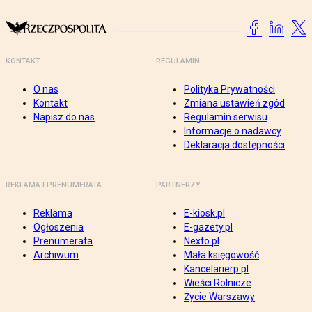
KONTAKT
REGULAMIN
O nas
Polityka Prywatności
Kontakt
Zmiana ustawień zgód
Napisz do nas
Regulamin serwisu
Informacje o nadawcy
Deklaracja dostępności
REKLAMA I PRENUMERATA
PARTNERZY
Reklama
E-kiosk.pl
Ogłoszenia
E-gazety.pl
Prenumerata
Nexto.pl
Archiwum
Mała księgowość
Kancelarierp.pl
Wieści Rolnicze
Życie Warszawy