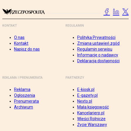
KONTAKT
REGULAMIN
O nas
Polityka Prywatności
Kontakt
Zmiana ustawień zgód
Napisz do nas
Regulamin serwisu
Informacje o nadawcy
Deklaracja dostępności
REKLAMA I PRENUMERATA
PARTNERZY
Reklama
E-kiosk.pl
Ogłoszenia
E-gazety.pl
Prenumerata
Nexto.pl
Archiwum
Mała księgowość
Kancelarierp.pl
Wieści Rolnicze
Życie Warszawy