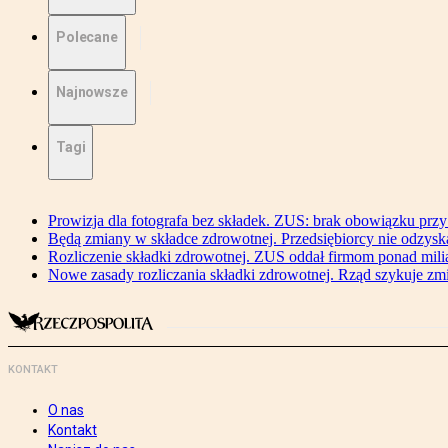
Polecane
Najnowsze
Tagi
Prowizja dla fotografa bez składek. ZUS: brak obowiązku przy
Będą zmiany w składce zdrowotnej. Przedsiębiorcy nie odzyska
Rozliczenie składki zdrowotnej. ZUS oddał firmom ponad mili
Nowe zasady rozliczania składki zdrowotnej. Rząd szykuje zm
KONTAKT
O nas
Kontakt