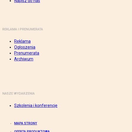
Napisz do nas
REKLAMA I PRENUMERATA
Reklama
Ogłoszenia
Prenumerata
Archiwum
NASZE WYDARZENIA
Szkolenia i konferencje
MAPA STRONY
OFERTA PRODUKTOWA