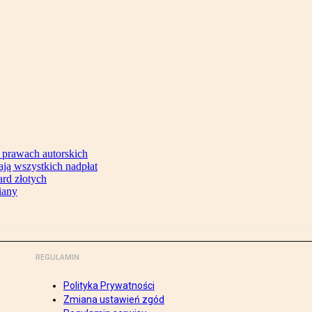
 prawach autorskich
ją wszystkich nadpłat
ard złotych
iany
REGULAMIN
Polityka Prywatności
Zmiana ustawień zgód