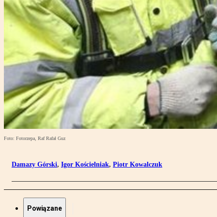
Foto: Fotorzepa, Raf Rafał Guz
Damazy Górski
,
Igor Kościelniak
,
Piotr Kowalczuk
Powiązane