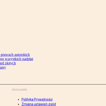
 prawach autorskich
ją wszystkich nadpłat
ard złotych
iany
REGULAMIN
Polityka Prywatności
Zmiana ustawień zgód