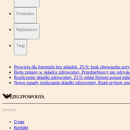
Polecane
Najnowsze
Tagi
Prowizja dla fotografa bez składek. ZUS: brak obowiązku przy
Będą zmiany w składce zdrowotnej. Przedsiębiorcy nie odzyska
Rozliczenie składki zdrowotnej. ZUS oddał firmom ponad mili
Nowe zasady rozliczania składki zdrowotnej. Rząd szykuje zm
KONTAKT
O nas
Kontakt