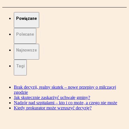
Powiązane
Polecane
Najnowsze
Tagi
Brak decyzji, realny skutek – nowe przepisy o milczącej
zgodzie
Jak skutecznie zaskarżyć uchwałę gminy?
Nadzór nad szpitalami – kto i co może, a czego nie może
Kiedy prokurator może wzruszyć decyzję?