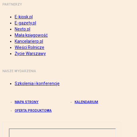
PARTNERZY
E-kiosk.pl
E-gazety.pl
Nexto.pl
Mała księgowość
Kancelarierp.pl
Wieści Rolnicze
Życie Warszawy
NASZE WYDARZENIA
Szkolenia i konferencje
MAPA STRONY
KALENDARIUM
OFERTA PRODUKTOWA