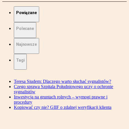
Powiązane
Polecane
Najnowsze
Tagi
Teresa Siudem: Dlaczego warto słuchać sygnalistów?
Czego sprawa Szpitala Południowego uczy o ochronie
sygnalistów
Inwestycja na gruntach rolnych – wymogi prawne i
procedury
Kopiować czy nie? GIIF o zdalnej weryfikacji klienta