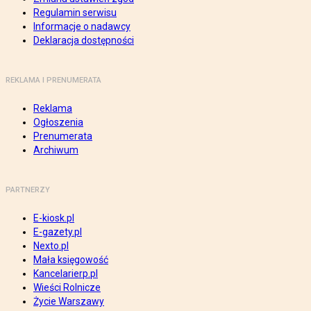
Regulamin serwisu
Informacje o nadawcy
Deklaracja dostępności
REKLAMA I PRENUMERATA
Reklama
Ogłoszenia
Prenumerata
Archiwum
PARTNERZY
E-kiosk.pl
E-gazety.pl
Nexto.pl
Mała księgowość
Kancelarierp.pl
Wieści Rolnicze
Życie Warszawy