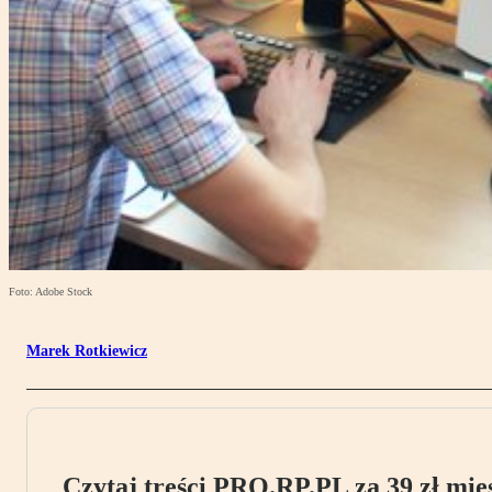
Foto: Adobe Stock
Marek Rotkiewicz
Czytaj treści PRO.RP.PL za 39 zł mies