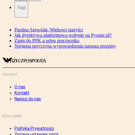
Tagi
Paulina Szewioła: Wiekowi stażyści
Jak dyrektywa platformowa wpłynie na Pyszne.pl?
Zapis do PPK a urlop pracownika
Niejasna przyczyna wypowiedzenia narusza przepisy
KONTAKT
O nas
Kontakt
Napisz do nas
REGULAMIN
Polityka Prywatności
Zmiana ustawień zgód