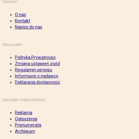
KONTAKT
O nas
Kontakt
Napisz do nas
REGULAMIN
Polityka Prywatności
Zmiana ustawień zgód
Regulamin serwisu
Informacje o nadawcy
Deklaracja dostępności
REKLAMA I PRENUMERATA
Reklama
Ogłoszenia
Prenumerata
Archiwum