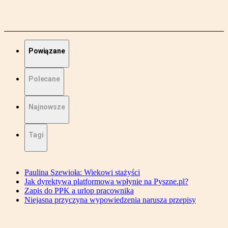
Powiązane
Polecane
Najnowsze
Tagi
Paulina Szewioła: Wiekowi stażyści
Jak dyrektywa platformowa wpłynie na Pyszne.pl?
Zapis do PPK a urlop pracownika
Niejasna przyczyna wypowiedzenia narusza przepisy