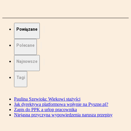
Powiązane
Polecane
Najnowsze
Tagi
Paulina Szewioła: Wiekowi stażyści
Jak dyrektywa platformowa wpłynie na Pyszne.pl?
Zapis do PPK a urlop pracownika
Niejasna przyczyna wypowiedzenia narusza przepisy