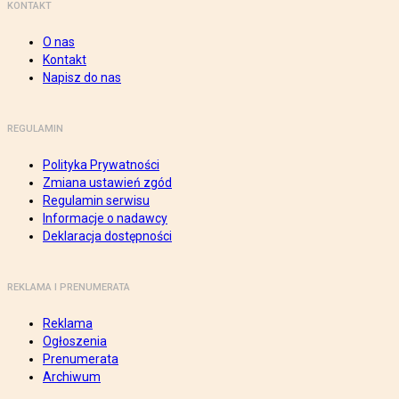
KONTAKT
O nas
Kontakt
Napisz do nas
REGULAMIN
Polityka Prywatności
Zmiana ustawień zgód
Regulamin serwisu
Informacje o nadawcy
Deklaracja dostępności
REKLAMA I PRENUMERATA
Reklama
Ogłoszenia
Prenumerata
Archiwum