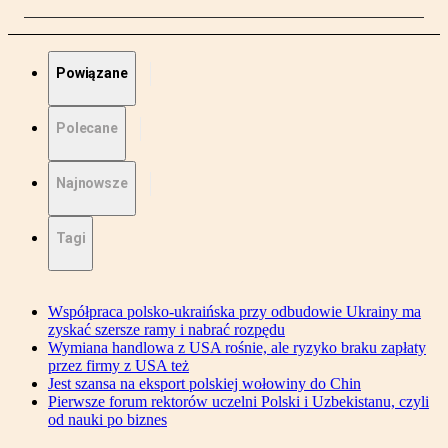
Powiązane
Polecane
Najnowsze
Tagi
Współpraca polsko-ukraińska przy odbudowie Ukrainy ma
zyskać szersze ramy i nabrać rozpędu
Wymiana handlowa z USA rośnie, ale ryzyko braku zapłaty
przez firmy z USA też
Jest szansa na eksport polskiej wołowiny do Chin
Pierwsze forum rektorów uczelni Polski i Uzbekistanu, czyli
od nauki po biznes