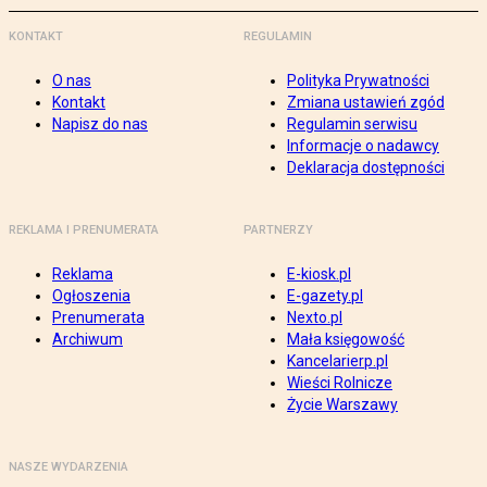
KONTAKT
REGULAMIN
O nas
Polityka Prywatności
Kontakt
Zmiana ustawień zgód
Napisz do nas
Regulamin serwisu
Informacje o nadawcy
Deklaracja dostępności
REKLAMA I PRENUMERATA
PARTNERZY
Reklama
E-kiosk.pl
Ogłoszenia
E-gazety.pl
Prenumerata
Nexto.pl
Archiwum
Mała księgowość
Kancelarierp.pl
Wieści Rolnicze
Życie Warszawy
NASZE WYDARZENIA