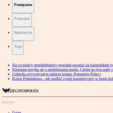
Powiązane
Polecane
Najnowsze
Tagi
Na co polscy przedsiębiorcy powinni uważać na kazachskim r
Kirgistan boryka się z niedoborami prądu. Cierpi na tym mały i
Uzbecka prywatyzacja nabiera tempa. Pomagają Polacy
Korea Południowa - jak podbić rynek kosmetyczny w kraju kul
KONTAKT
O nas