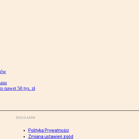
ków
zasu
 nawet 50 tys. zł
REGULAMIN
Polityka Prywatności
Zmiana ustawień zgód