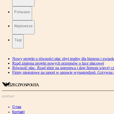
Polecane
Najnowsze
Tagi
Nowy projekt o równości płac zbyt trudny dla biznesu i związ
Rząd zmienia projekt nowych przepisów o luce płacowej
Równość płac. Rząd idzie na ustępstwa i daje firmom więcej c
Firmy niegotowe na raport w sprawie wynagrodzeń. Grzywna to
KONTAKT
O nas
Kontakt