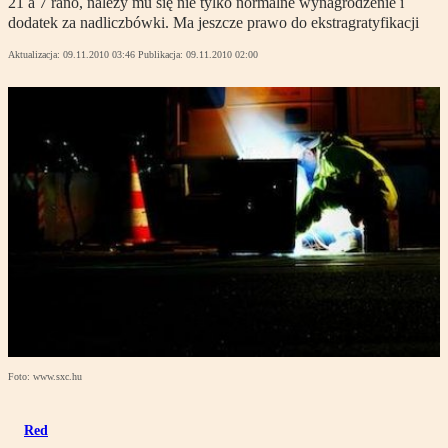
21 a 7 rano, należy mu się nie tylko normalne wynagrodzenie i
dodatek za nadliczbówki. Ma jeszcze prawo do ekstragratyfikacji
Aktualizacja:
09.11.2010 03:46
Publikacja:
09.11.2010 02:00
Foto: www.sxc.hu
Red