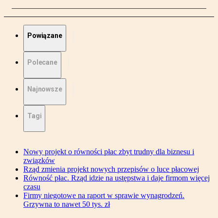
Powiązane
Polecane
Najnowsze
Tagi
Nowy projekt o równości płac zbyt trudny dla biznesu i
związków
Rząd zmienia projekt nowych przepisów o luce płacowej
Równość płac. Rząd idzie na ustępstwa i daje firmom więcej
czasu
Firmy niegotowe na raport w sprawie wynagrodzeń.
Grzywna to nawet 50 tys. zł