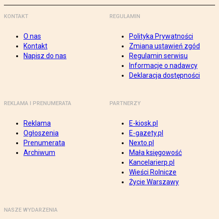
KONTAKT
REGULAMIN
O nas
Polityka Prywatności
Kontakt
Zmiana ustawień zgód
Napisz do nas
Regulamin serwisu
Informacje o nadawcy
Deklaracja dostępności
REKLAMA I PRENUMERATA
PARTNERZY
Reklama
E-kiosk.pl
Ogłoszenia
E-gazety.pl
Prenumerata
Nexto.pl
Archiwum
Mała księgowość
Kancelarierp.pl
Wieści Rolnicze
Życie Warszawy
NASZE WYDARZENIA