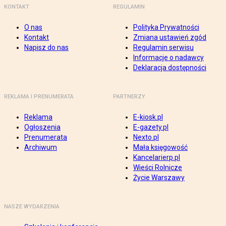
KONTAKT
REGULAMIN
O nas
Polityka Prywatności
Kontakt
Zmiana ustawień zgód
Napisz do nas
Regulamin serwisu
Informacje o nadawcy
Deklaracja dostępności
REKLAMA I PRENUMERATA
PARTNERZY
Reklama
E-kiosk.pl
Ogłoszenia
E-gazety.pl
Prenumerata
Nexto.pl
Archiwum
Mała księgowość
Kancelarierp.pl
Wieści Rolnicze
Życie Warszawy
NASZE WYDARZENIA