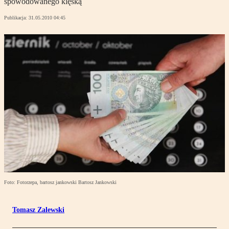
spowodowanego klęską
Publikacja:
31.05.2010 04:45
Foto: Fotorzepa, bartosz jankowski Bartosz Jankowski
Tomasz Zalewski