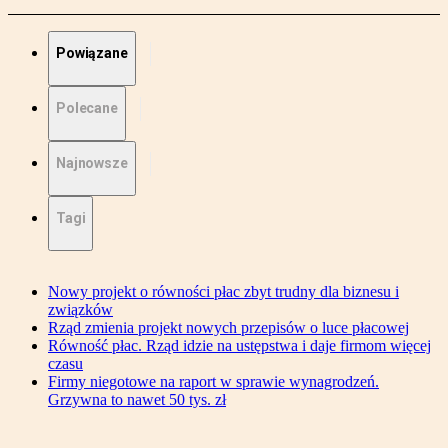
Powiązane
Polecane
Najnowsze
Tagi
Nowy projekt o równości płac zbyt trudny dla biznesu i
związków
Rząd zmienia projekt nowych przepisów o luce płacowej
Równość płac. Rząd idzie na ustępstwa i daje firmom więcej
czasu
Firmy niegotowe na raport w sprawie wynagrodzeń.
Grzywna to nawet 50 tys. zł