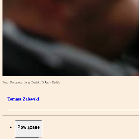
Foto: Fotorzepa, Jerzy Dudek JD Jerzy Dudek
Tomasz Zalewski
Powiązane