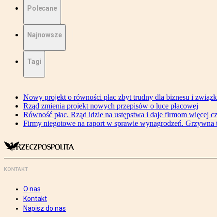
Polecane
Najnowsze
Tagi
Nowy projekt o równości płac zbyt trudny dla biznesu i związ
Rząd zmienia projekt nowych przepisów o luce płacowej
Równość płac. Rząd idzie na ustępstwa i daje firmom więcej c
Firmy niegotowe na raport w sprawie wynagrodzeń. Grzywna to
KONTAKT
O nas
Kontakt
Napisz do nas