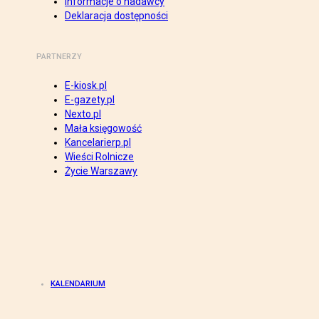
Informacje o nadawcy
Deklaracja dostępności
PARTNERZY
E-kiosk.pl
E-gazety.pl
Nexto.pl
Mała księgowość
Kancelarierp.pl
Wieści Rolnicze
Życie Warszawy
KALENDARIUM