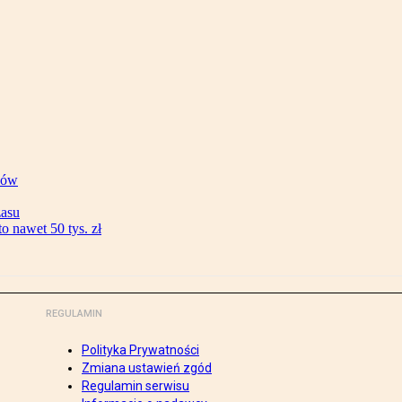
ków
zasu
 nawet 50 tys. zł
REGULAMIN
Polityka Prywatności
Zmiana ustawień zgód
Regulamin serwisu