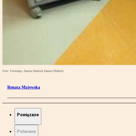
Foto: Fotorzepa, Danuta Matłoch Danuta Matłoch
Renata Majewska
Powiązane
Polecane