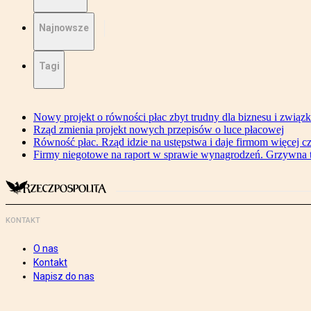
Najnowsze
Tagi
Nowy projekt o równości płac zbyt trudny dla biznesu i związ
Rząd zmienia projekt nowych przepisów o luce płacowej
Równość płac. Rząd idzie na ustępstwa i daje firmom więcej c
Firmy niegotowe na raport w sprawie wynagrodzeń. Grzywna to
KONTAKT
O nas
Kontakt
Napisz do nas