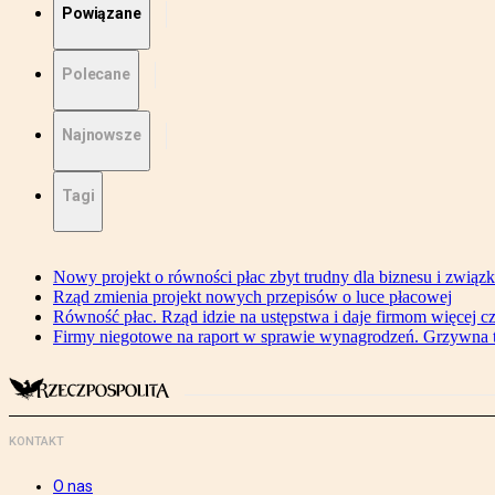
Powiązane
Polecane
Najnowsze
Tagi
Nowy projekt o równości płac zbyt trudny dla biznesu i związ
Rząd zmienia projekt nowych przepisów o luce płacowej
Równość płac. Rząd idzie na ustępstwa i daje firmom więcej c
Firmy niegotowe na raport w sprawie wynagrodzeń. Grzywna to
KONTAKT
O nas