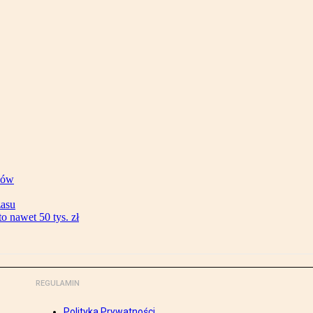
ków
zasu
 nawet 50 tys. zł
REGULAMIN
Polityka Prywatności