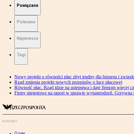
Powiązane
Polecane
Najnowsze
Tagi
Nowy projekt o równości płac zbyt trudny dla biznesu i związ
Rząd zmienia projekt nowych przepisów o luce płacowej
Równość płac. Rząd idzie na ustępstwa i daje firmom więcej c
Firmy niegotowe na raport w sprawie wynagrodzeń. Grzywna to
KONTAKT
O nas