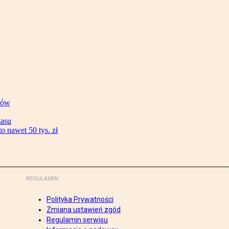
ków
zasu
 nawet 50 tys. zł
REGULAMIN
Polityka Prywatności
Zmiana ustawień zgód
Regulamin serwisu