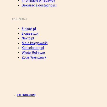
Informacje o nadawcy
Deklaracja dostępności
PARTNERZY
E-kiosk.pl
E-gazety.pl
Nexto.pl
Mała księgowość
Kancelarierp.pl
Wieści Rolnicze
Życie Warszawy
KALENDARIUM