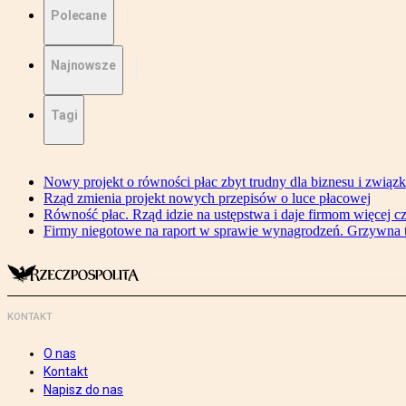
Polecane
Najnowsze
Tagi
Nowy projekt o równości płac zbyt trudny dla biznesu i związ
Rząd zmienia projekt nowych przepisów o luce płacowej
Równość płac. Rząd idzie na ustępstwa i daje firmom więcej c
Firmy niegotowe na raport w sprawie wynagrodzeń. Grzywna to
KONTAKT
O nas
Kontakt
Napisz do nas