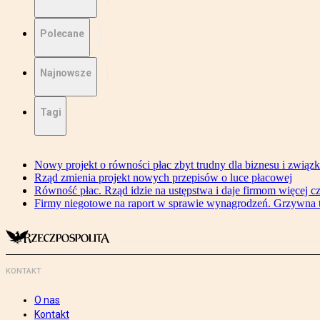
Polecane
Najnowsze
Tagi
Nowy projekt o równości płac zbyt trudny dla biznesu i związ
Rząd zmienia projekt nowych przepisów o luce płacowej
Równość płac. Rząd idzie na ustępstwa i daje firmom więcej c
Firmy niegotowe na raport w sprawie wynagrodzeń. Grzywna to
KONTAKT
O nas
Kontakt