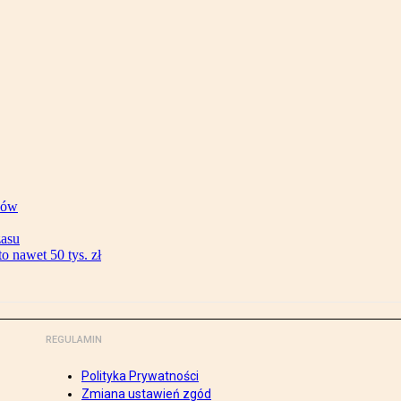
ków
zasu
 nawet 50 tys. zł
REGULAMIN
Polityka Prywatności
Zmiana ustawień zgód