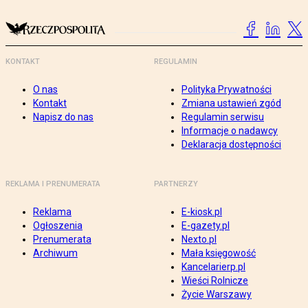
KONTAKT
REGULAMIN
O nas
Polityka Prywatności
Kontakt
Zmiana ustawień zgód
Napisz do nas
Regulamin serwisu
Informacje o nadawcy
Deklaracja dostępności
REKLAMA I PRENUMERATA
PARTNERZY
Reklama
E-kiosk.pl
Ogłoszenia
E-gazety.pl
Prenumerata
Nexto.pl
Archiwum
Mała księgowość
Kancelarierp.pl
Wieści Rolnicze
Życie Warszawy