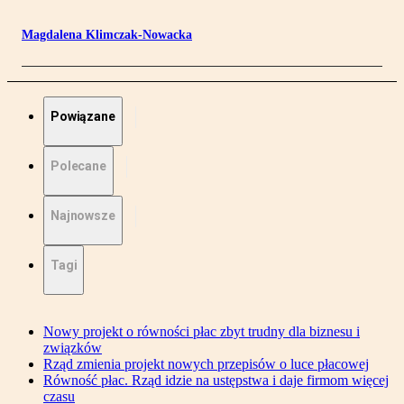
Magdalena Klimczak-Nowacka
Powiązane
Polecane
Najnowsze
Tagi
Nowy projekt o równości płac zbyt trudny dla biznesu i
związków
Rząd zmienia projekt nowych przepisów o luce płacowej
Równość płac. Rząd idzie na ustępstwa i daje firmom więcej
czasu