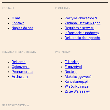
KONTAKT
REGULAMIN
O nas
Polityka Prywatności
Kontakt
Zmiana ustawień zgód
Napisz do nas
Regulamin serwisu
Informacje o nadawcy
Deklaracja dostępności
REKLAMA I PRENUMERATA
PARTNERZY
Reklama
E-kiosk.pl
Ogłoszenia
E-gazety.pl
Prenumerata
Nexto.pl
Archiwum
Mała księgowość
Kancelarierp.pl
Wieści Rolnicze
Życie Warszawy
NASZE WYDARZENIA