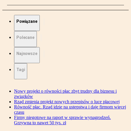
Powiązane
Polecane
Najnowsze
Tagi
Nowy projekt o równości płac zbyt trudny dla biznesu i
związków
Rząd zmienia projekt nowych przepisów o luce płacowej
Równość płac. Rząd idzie na ustępstwa i daje firmom więcej
czasu
Firmy niegotowe na raport w sprawie wynagrodzeń.
Grzywna to nawet 50 tys. zł