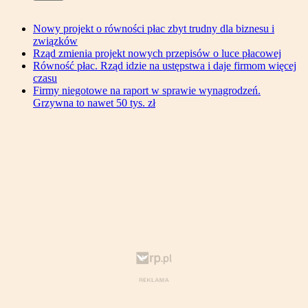
Nowy projekt o równości płac zbyt trudny dla biznesu i
związków
Rząd zmienia projekt nowych przepisów o luce płacowej
Równość płac. Rząd idzie na ustępstwa i daje firmom więcej
czasu
Firmy niegotowe na raport w sprawie wynagrodzeń.
Grzywna to nawet 50 tys. zł