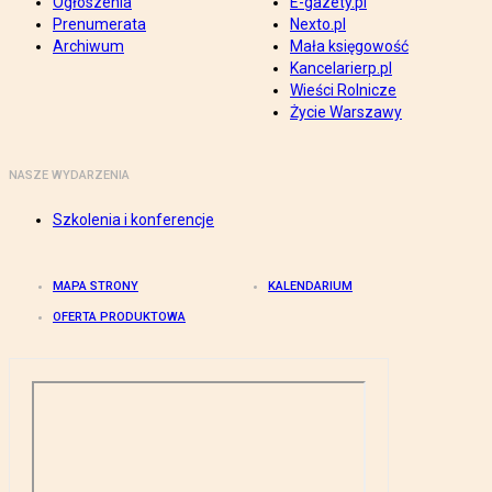
Ogłoszenia
E-gazety.pl
Prenumerata
Nexto.pl
Archiwum
Mała księgowość
Kancelarierp.pl
Wieści Rolnicze
Życie Warszawy
NASZE WYDARZENIA
Szkolenia i konferencje
MAPA STRONY
KALENDARIUM
OFERTA PRODUKTOWA